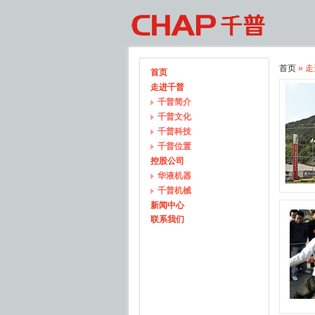
首页
» 
首页
走进千普
千普简介
千普文化
千普科技
千普位置
控股公司
华液机器
千普机械
新闻中心
联系我们