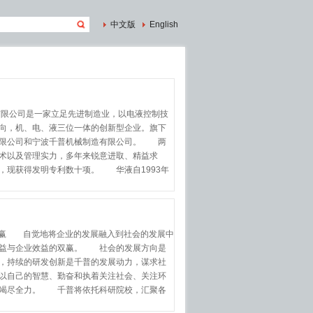
中文版
English
公司是一家立足先进制造业，以电液控制技
向，机、电、液三位一体的创新型企业。旗下
有限公司和宁波千普机械制造有限公司。 两
术以及管理实力，多年来锐意进取、精益求
，现获得发明专利数十项。 华液自1993年
境双赢 自觉地将企业的发展融入到社会的发展中
效益与企业效益的双赢。 社会的发展方向是
，持续的研发创新是千普的发展动力，谋求社
以自己的智慧、勤奋和执着关注社会、关注环
而竭尽全力。 千普将依托科研院校，汇聚各