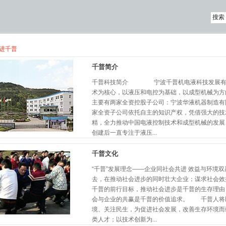
走进千普
千普简介
千普科技简介 宁波千普机电液科技发展有限
术为核心，以液压和电控为基础，以成型机械为方
主要有两家全资控股子公司：宁波华液机器制造
家全资子公司依托自主的知识产权，凭借强大的技
精，全力推动中国电液控制技术和成型机械的发展
创建后一直专注于液压...
千普文化
“千普”发展理念——企业同社会共进 效益与环
去，在推动社会进步的同时壮大企业；谋求社会
千普的前行目标，推动社会进步是千普的生存理由
会与企业的共赢是千普的价值追求。 千普人将
境、关注民生，为促进社会发展，改善生存环境
类人才；以技术创新为...