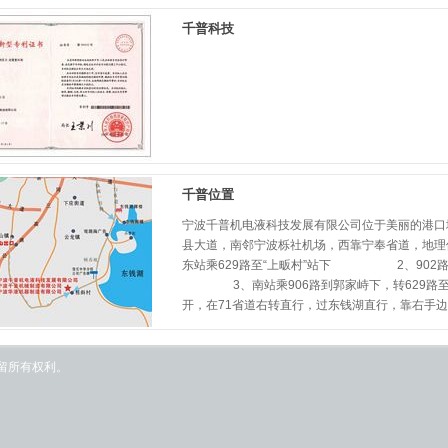
千普科技
千普位置
宁波千普机电液科技发展有限公司位于美丽的港口
县大道，南邻宁波栎社机场，西靠宁奉省道，地理
东站乘629路至“上畈村”站下 2、902路
3、南站乘906路到郭家峙下，转629路至“
开，在71省道右转直行，过东钱湖直行，靠右手边有
保留所有权利。