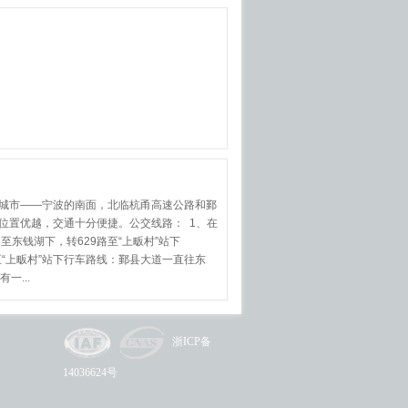
城市——宁波的南面，北临杭甬高速公路和鄞
位置优越，交通十分便捷。公交线路： 1、在
至东钱湖下，转629路至“上畈村”站下
上畈村”站下行车路线：鄞县大道一直往东
一...
浙ICP备
14036624号