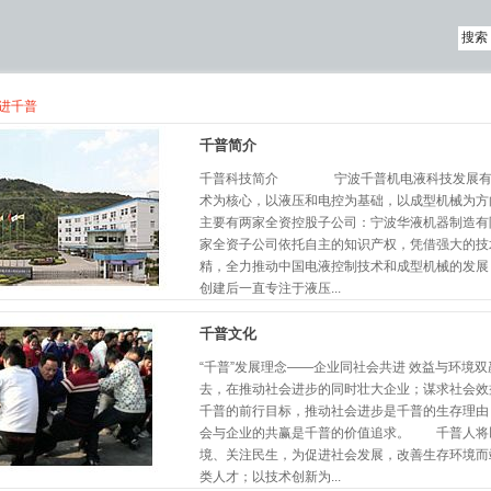
走进千普
千普简介
千普科技简介 宁波千普机电液科技发展有限
术为核心，以液压和电控为基础，以成型机械为方
主要有两家全资控股子公司：宁波华液机器制造
家全资子公司依托自主的知识产权，凭借强大的技
精，全力推动中国电液控制技术和成型机械的发展
创建后一直专注于液压...
千普文化
“千普”发展理念——企业同社会共进 效益与环
去，在推动社会进步的同时壮大企业；谋求社会
千普的前行目标，推动社会进步是千普的生存理由
会与企业的共赢是千普的价值追求。 千普人将
境、关注民生，为促进社会发展，改善生存环境
类人才；以技术创新为...