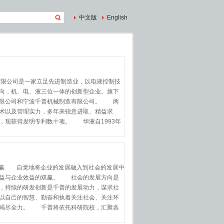
中文版
English
公司是一家立足先进制造业，以电液控制技
向，机、电、液三位一体的创新型企业。旗下
有限公司和宁波千普机械制造有限公司。 两
术以及管理实力，多年来锐意进取、精益求
，现获得发明专利数十项。 华液自1993年
境双赢 自觉地将企业的发展融入到社会的发展中
效益与企业效益的双赢。 社会的发展方向是
，持续的研发创新是千普的发展动力，谋求社
以自己的智慧、勤奋和执着关注社会、关注环
而竭尽全力。 千普将依托科研院校，汇聚各