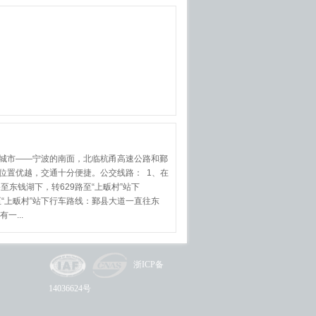
城市——宁波的南面，北临杭甬高速公路和鄞
位置优越，交通十分便捷。公交线路： 1、在
至东钱湖下，转629路至“上畈村”站下
上畈村”站下行车路线：鄞县大道一直往东
一...
浙ICP备
14036624号