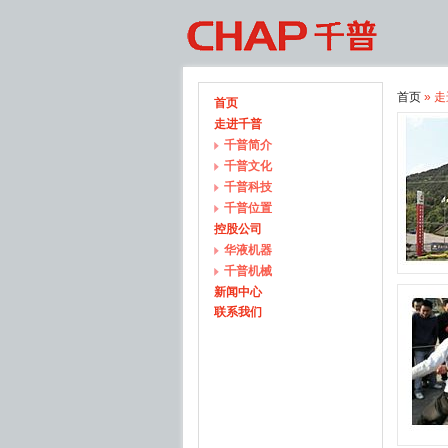
首页
» 
首页
走进千普
千普简介
千普文化
千普科技
千普位置
控股公司
华液机器
千普机械
新闻中心
联系我们