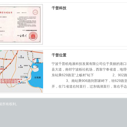
千普科技
千普位置
宁波千普机电液科技发展有限公司位于美丽的港口
县大道，南邻宁波栎社机场，西靠宁奉省道，地理
东站乘629路至“上畈村”站下 2、902路
3、南站乘906路到郭家峙下，转629路至“
开，在71省道右转直行，过东钱湖直行，靠右手边有
保留所有权利。