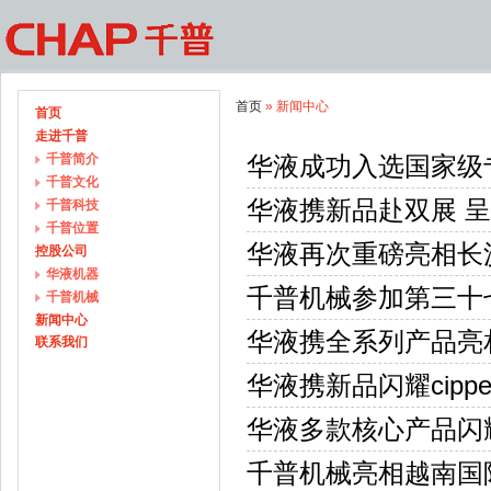
首页
» 新闻中心
首页
走进千普
千普简介
华液成功入选国家级
千普文化
华液携新品赴双展 
千普科技
千普位置
华液再次重磅亮相长
控股公司
华液机器
千普机械参加第三十
千普机械
新闻中心
华液携全系列产品亮相
联系我们
华液携新品闪耀cipp
华液多款核心产品闪
千普机械亮相越南国